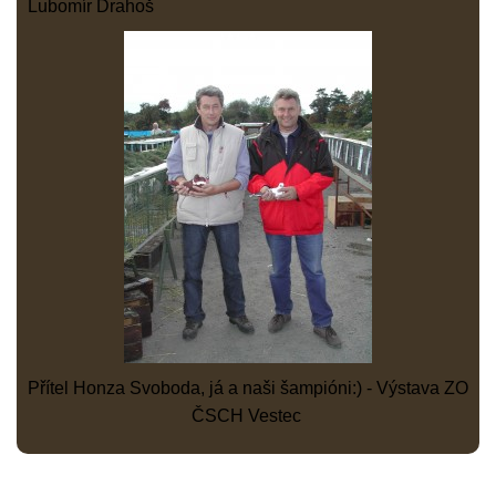
Lubomír Drahoš
Přítel Honza Svoboda, já a naši šampióni:) - Výstava ZO
ČSCH Vestec