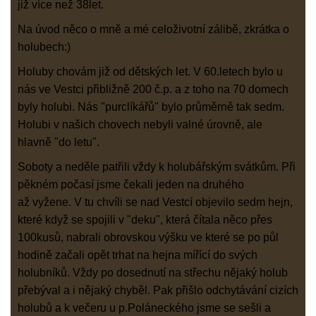
již více než 38let.
Na úvod něco o mně a mé celoživotní zálibě, zkrátka o
holubech:)
Holuby chovám již od dětských let. V 60.letech bylo u
nás ve Vestci přibližně 200 č.p. a z toho na 70 domech
byly holubi. Nás "purclíkářů" bylo průměrně tak sedm.
Holubi v našich chovech nebyli valné úrovně, ale
hlavně "do letu".
Soboty a neděle patřili vždy k holubářským svátkům. Při
pěkném počasí jsme čekali jeden na druhého
až vyžene. V tu chvíli se nad Vestcí objevilo sedm hejn,
které když se spojili v "deku", která čítala něco přes
100kusů, nabrali obrovskou výšku ve které se po půl
hodině začali opět trhat na hejna mířící do svých
holubníků. Vždy po dosednutí na střechu nějaký holub
přebýval a i nějaký chyběl. Pak přišlo odchytávání cizích
holubů a k večeru u p.Poláneckého jsme se sešli a