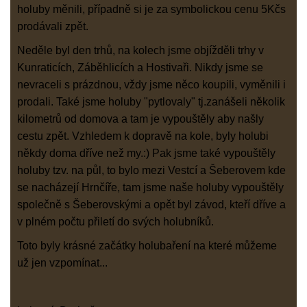
holuby měnili, případně si je za symbolickou cenu 5Kčs
prodávali zpět.
Neděle byl den trhů, na kolech jsme objížděli trhy v
Kunraticích, Záběhlicích a Hostivaři. Nikdy jsme se
nevraceli s prázdnou, vždy jsme něco koupili, vyměnili i
prodali. Také jsme holuby "pytlovaly" tj.zanášeli několik
kilometrů od domova a tam je vypouštěly aby našly
cestu zpět. Vzhledem k dopravě na kole, byly holubi
někdy doma dříve než my.:) Pak jsme také vypouštěly
holuby tzv. na půl, to bylo mezi Vestcí a Šeberovem kde
se nacházejí Hrnčíře, tam jsme naše holuby vypouštěly
společně s Šeberovskými a opět byl závod, kteří dříve a
v plném počtu přiletí do svých holubníků.
Toto byly krásné začátky holubaření na které můžeme
už jen vzpomínat...