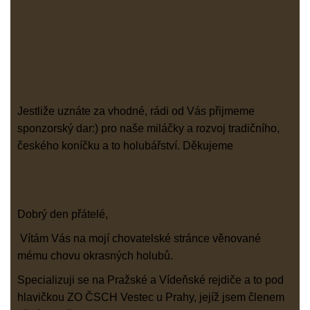
Jestliže uznáte za vhodné, rádi od Vás přijmeme
sponzorský dar:) pro naše miláčky a rozvoj tradičního,
českého koníčku a to holubářství. Děkujeme
Dobrý den přátelé,
Vítám Vás na mojí chovatelské stránce věnované
mému chovu okrasných holubů.
Specializuji se na Pražské a Vídeňské rejdiče a to pod
hlavičkou ZO ČSCH Vestec u Prahy, jejíž jsem členem